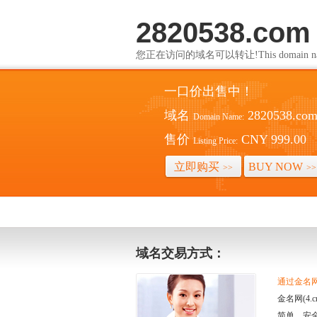
2820538.com
您正在访问的域名可以转让!This domain name i
一口价出售中！
域名
2820538.co
Domain Name:
售价
CNY 999.00
Listing Price:
立即购买
BUY NOW
>>
>>
域名交易方式：
通过金名网(
金名网(4
简单、安