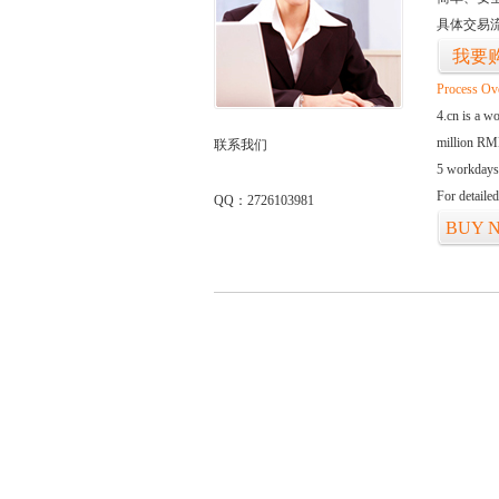
具体交易
我要
Process Ov
4.cn is a w
million RMB
联系我们
5 workdays
For detaile
QQ：2726103981
BUY 