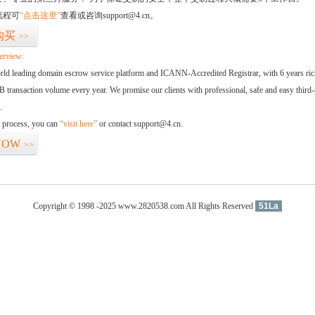
流程可
“点击这里”
查看或咨询support@4.cn。
购买
>>
erview:
orld leading domain escrow service platform and ICANN-Accredited Registrar, with 6 years ri
 transaction volume every year. We promise our clients with professional, safe and easy third-
.
d process, you can
“visit here”
or contact support@4.cn.
NOW
>>
Copyright © 1998 -2025 www.2820538.com All Rights Reserved
51La